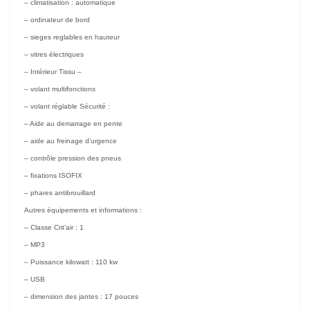
– climatisation : automatique
– ordinateur de bord
– sieges reglables en hauteur
– vitres électriques
– Intérieur Tissu –
– volant multifonctions
– volant réglable Sécurité :
– Aide au demarrage en pente
– aide au freinage d’urgence
– contrôle pression des pneus
– fixations ISOFIX
– phares antibrouillard
Autres équipements et informations :
– Classe Crit’air : 1
– MP3
– Puissance kilowatt : 110 kw
– USB
– dimension des jantes : 17 pouces