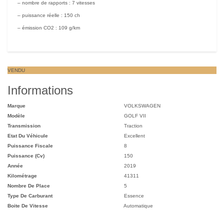
– nombre de rapports : 7 vitesses
– puissance réelle : 150 ch
– émission CO2 : 109 g/km
VENDU
Informations
Marque
VOLKSWAGEN
Modèle
GOLF VII
Transmission
Traction
Etat Du Véhicule
Excellent
Puissance Fiscale
8
Puissance (cv)
150
Année
2019
Kilométrage
41311
Nombre De Place
5
Type De Carburant
Essence
Boite De Vitesse
Automatique