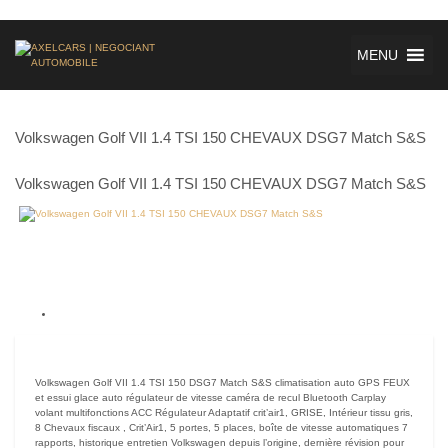
MENU
Volkswagen Golf VII 1.4 TSI 150 CHEVAUX DSG7 Match S&S
Volkswagen Golf VII 1.4 TSI 150 CHEVAUX DSG7 Match S&S
Volkswagen Golf VII 1.4 TSI 150 DSG7 Match S&S climatisation auto GPS FEUX
et essui glace auto régulateur de vitesse caméra de recul Bluetooth Carplay
volant multifonctions ACC Régulateur Adaptatif crit’air1, GRISE, Intérieur tissu gris,
8 Chevaux fiscaux , Crit’Air1, 5 portes, 5 places, boîte de vitesse automatiques 7
rapports, historique entretien Volkswagen depuis l’origine, dernière révision pour