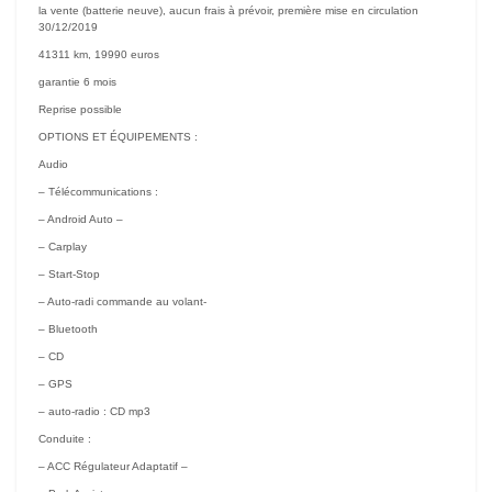
la vente (batterie neuve), aucun frais à prévoir, première mise en circulation
30/12/2019
41311 km, 19990 euros
garantie 6 mois
Reprise possible
OPTIONS ET ÉQUIPEMENTS :
Audio
– Télécommunications :
– Android Auto –
– Carplay
– Start-Stop
– Auto-radi commande au volant-
– Bluetooth
– CD
– GPS
– auto-radio : CD mp3
Conduite :
– ACC Régulateur Adaptatif –