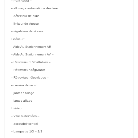
– Park Assist –
– allumage automatique des feux
– détecteur de pluie
– limiteur de vitesse
– régulateur de vitesse
Extérieur :
– Aide Au Stationnement AR –
– Aide Au Stationnement AV –
– Rétroviseur Rabattables –
– Rétroviseur dégivrants –
– Rétroviseur électriques –
– caméra de recul
– jantes : alliage
– jantes alliage
Intérieur :
– Vitre surteintées –
– accoudoir central
– banquette 1/3 – 2/3