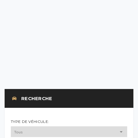
MAZDA CX-3 (2) 2.0 SKYACTIV-G 121 CH ELEGANCE
VENDU
RECHERCHE
TYPE DE VÉHICULE: